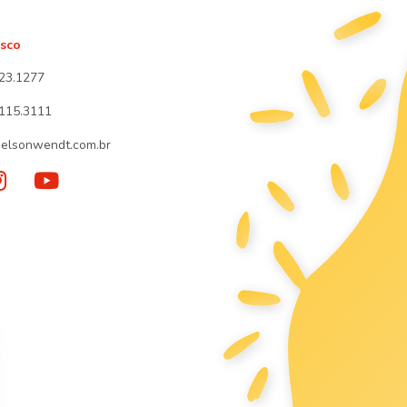
osco
23.1277
115.3111
elsonwendt.com.br