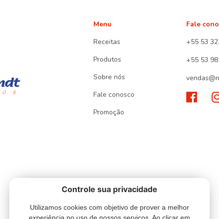
Menu
Fale con
Receitas
+55 53 32
Produtos
+55 53 98
Sobre nós
vendas@n
Fale conosco
Promoção
Controle sua privacidade
Utilizamos cookies com objetivo de prover a melhor
experiência no uso de nossos serviços. Ao clicar em